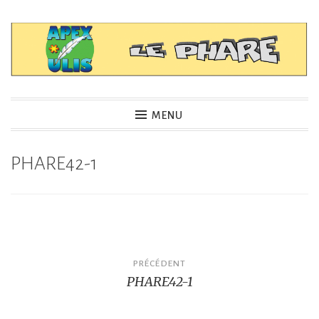
Accéder
au
contenu
principal
APEX – LEPHARE
MENU
PHARE42-1
Navigation
PRÉCÉDENT
PHARE42-1
de
l’article