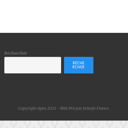
Rechercher
RECHE
RCHER
Copyright Apex 2023 - Web Pro par JeSurfe France
.