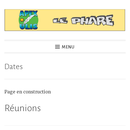
Accéder
au
contenu
principal
APEX – LEPHARE
MENU
Dates
Page en construction
Réunions